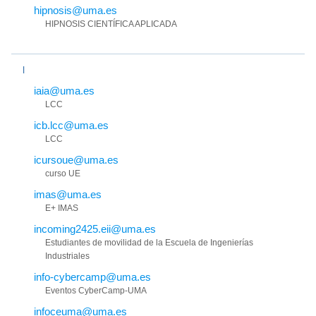
hipnosis@uma.es
HIPNOSIS CIENTÍFICA APLICADA
I
iaia@uma.es
LCC
icb.lcc@uma.es
LCC
icursoue@uma.es
curso UE
imas@uma.es
E+ IMAS
incoming2425.eii@uma.es
Estudiantes de movilidad de la Escuela de Ingenierías
Industriales
info-cybercamp@uma.es
Eventos CyberCamp-UMA
infoceuma@uma.es