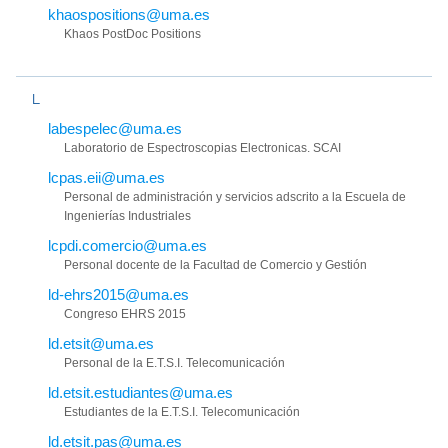
khaospositions@uma.es
Khaos PostDoc Positions
L
labespelec@uma.es
Laboratorio de Espectroscopias Electronicas. SCAI
lcpas.eii@uma.es
Personal de administración y servicios adscrito a la Escuela de
Ingenierías Industriales
lcpdi.comercio@uma.es
Personal docente de la Facultad de Comercio y Gestión
ld-ehrs2015@uma.es
Congreso EHRS 2015
ld.etsit@uma.es
Personal de la E.T.S.I. Telecomunicación
ld.etsit.estudiantes@uma.es
Estudiantes de la E.T.S.I. Telecomunicación
ld.etsit.pas@uma.es