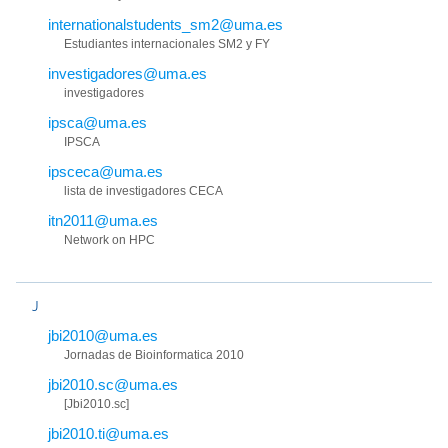
internationalstudents_sm2@uma.es
Estudiantes internacionales SM2 y FY
investigadores@uma.es
investigadores
ipsca@uma.es
IPSCA
ipsceca@uma.es
lista de investigadores CECA
itn2011@uma.es
Network on HPC
J
jbi2010@uma.es
Jornadas de Bioinformatica 2010
jbi2010.sc@uma.es
[Jbi2010.sc]
jbi2010.ti@uma.es