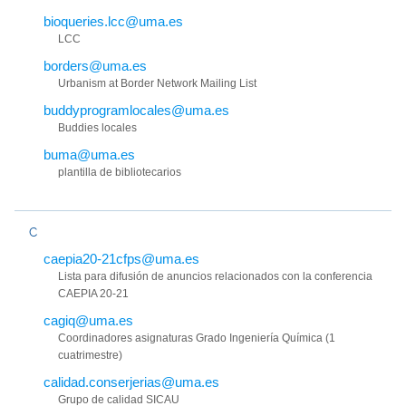
bioqueries.lcc@uma.es
LCC
borders@uma.es
Urbanism at Border Network Mailing List
buddyprogramlocales@uma.es
Buddies locales
buma@uma.es
plantilla de bibliotecarios
C
caepia20-21cfps@uma.es
Lista para difusión de anuncios relacionados con la conferencia
CAEPIA 20-21
cagiq@uma.es
Coordinadores asignaturas Grado Ingeniería Química (1
cuatrimestre)
calidad.conserjerias@uma.es
Grupo de calidad SICAU