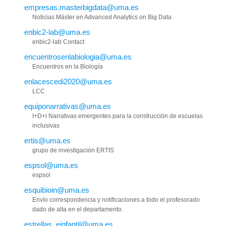
empresas.masterbigdata@uma.es
Noticias Máster en Advanced Analytics on Big Data
enbic2-lab@uma.es
enbic2-lab Contact
encuentrosenlabiologia@uma.es
Encuentros en la Biología
enlacescedi2020@uma.es
LCC
equiponarrativas@uma.es
I+D+i Narrativas emergentes para la construcción de escuelas
inclusivas
ertis@uma.es
grupo de investigación ERTIS
espsol@uma.es
espsol
esquibioin@uma.es
Envío correspondencia y notificaciones a todo el profesorado
dado de alta en el departamento.
estrellas_einfantil@uma.es