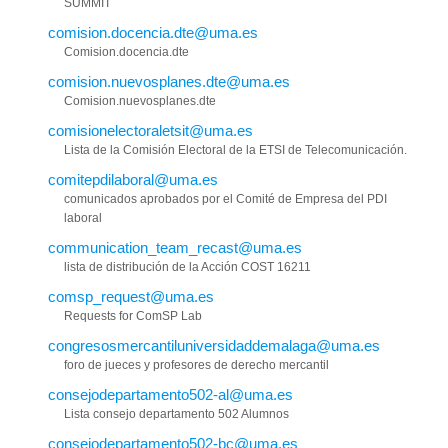
SUMMIT
comision.docencia.dte@uma.es
Comision.docencia.dte
comision.nuevosplanes.dte@uma.es
Comision.nuevosplanes.dte
comisionelectoraletsit@uma.es
Lista de la Comisión Electoral de la ETSI de Telecomunicación.
comitepdilaboral@uma.es
comunicados aprobados por el Comité de Empresa del PDI
laboral
communication_team_recast@uma.es
lista de distribución de la Acción COST 16211
comsp_request@uma.es
Requests for ComSP Lab
congresosmercantiluniversidaddemalaga@uma.es
foro de jueces y profesores de derecho mercantil
consejodepartamento502-al@uma.es
Lista consejo departamento 502 Alumnos
consejodepartamento502-bc@uma.es