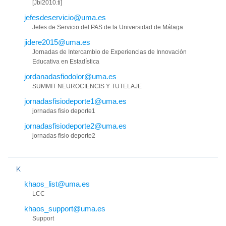
[Jbi2010.ti]
jefesdeservicio@uma.es
Jefes de Servicio del PAS de la Universidad de Málaga
jidere2015@uma.es
Jornadas de Intercambio de Experiencias de Innovación
Educativa en Estadística
jordanadasfiodolor@uma.es
SUMMIT NEUROCIENCIS Y TUTELAJE
jornadasfisiodeporte1@uma.es
jornadas fisio deporte1
jornadasfisiodeporte2@uma.es
jornadas fisio deporte2
K
khaos_list@uma.es
LCC
khaos_support@uma.es
Support