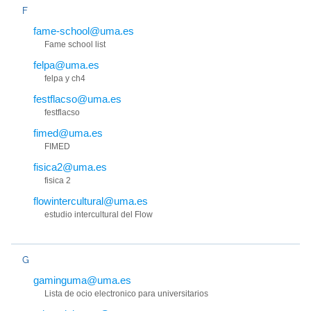
F
fame-school@uma.es
Fame school list
felpa@uma.es
felpa y ch4
festflacso@uma.es
festflacso
fimed@uma.es
FIMED
fisica2@uma.es
fisica 2
flowintercultural@uma.es
estudio intercultural del Flow
G
gaminguma@uma.es
Lista de ocio electronico para universitarios