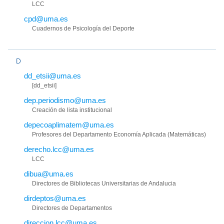
LCC
cpd@uma.es
Cuadernos de Psicología del Deporte
D
dd_etsii@uma.es
[dd_etsii]
dep.periodismo@uma.es
Creación de lista institucional
depecoaplimatem@uma.es
Profesores del Departamento Economía Aplicada (Matemáticas)
derecho.lcc@uma.es
LCC
dibua@uma.es
Directores de Bibliotecas Universitarias de Andalucia
dirdeptos@uma.es
Directores de Departamentos
direccion.lcc@uma.es