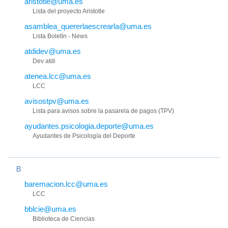
aristotle@uma.es
Lista del proyecto Aristotle
asamblea_quererlaescrearla@uma.es
Lista Boletín - News
atdidev@uma.es
Dev atdi
atenea.lcc@uma.es
LCC
avisostpv@uma.es
Lista para avisos sobre la pasarela de pagos (TPV)
ayudantes.psicologia.deporte@uma.es
Ayudantes de Psicología del Deporte
B
baremacion.lcc@uma.es
LCC
bblcie@uma.es
Biblioteca de Ciencias