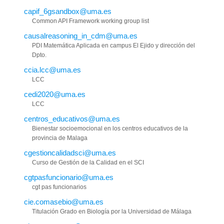
capif_6gsandbox@uma.es
Common API Framework working group list
causalreasoning_in_cdm@uma.es
PDI Matemática Aplicada en campus El Ejido y dirección del
Dpto.
ccia.lcc@uma.es
LCC
cedi2020@uma.es
LCC
centros_educativos@uma.es
Bienestar socioemocional en los centros educativos de la
provincia de Malaga
cgestioncalidadsci@uma.es
Curso de Gestión de la Calidad en el SCI
cgtpasfuncionario@uma.es
cgt pas funcionarios
cie.comasebio@uma.es
Titulación Grado en Biología por la Universidad de Málaga