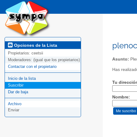
plenoc
Opciones de la Lista
Propietarios:
ceetsii
Asunto:
Ple
Moderadores:
(igual que los propietarios)
Contactar con el propietario
Has realizado
Inicio de la lista
Tu direcció
Suscribir
Dar de baja
Nombre:
Archivo
Enviar